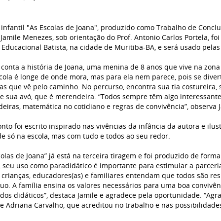
o infantil "As Escolas de Joana", produzido como Trabalho de Concl
a Jamile Menezes, sob orientação do Prof. Antonio Carlos Portela, f
 Educacional Batista, na cidade de Muritiba-BA, e será usado pela
o conta a história de Joana, uma menina de 8 anos que vive na zona
cola é longe de onde mora, mas para ela nem parece, pois se diver
sas que vê pelo caminho. No percurso, encontra sua tia costureira,
 e sua avó, que é merendeira. “Todos sempre têm algo interessante 
deiras, matemática no cotidiano e regras de convivência”, observa 
onto foi escrito inspirado nas vivências da infância da autora e ilu
e só na escola, mas com tudo e todos ao seu redor.
colas de Joana” já está na terceira tiragem e foi produzido de form
, seu uso como paradidático é importante para estimular a parceria 
 crianças, educadores(as) e familiares entendam que todos são re
duo. A família ensina os valores necessários para uma boa convivênc
dos didáticos”, destaca Jamile e agradece pela oportunidade. “Agra
 e Adriana Carvalho, que acreditou no trabalho e nas possibilidade