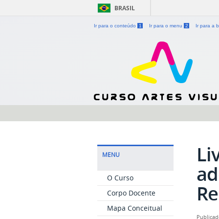
BRASIL
Ir para o conteúdo
1
Ir para o menu
2
Ir para a
Li
MENU
ad
O Curso
Re
Corpo Docente
Mapa Conceitual
Publicad