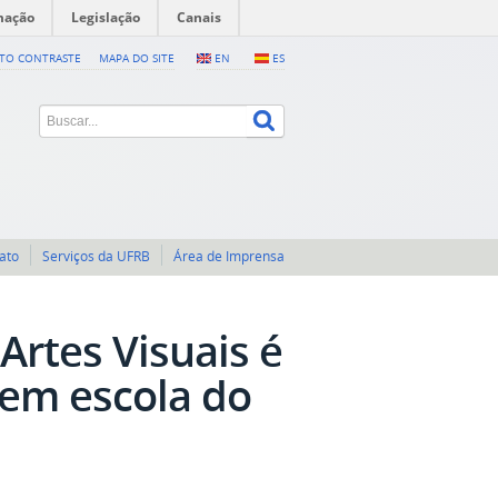
mação
Legislação
Canais
LTO CONTRASTE
MAPA DO SITE
EN
ES
ato
Serviços da UFRB
Área de Imprensa
Artes Visuais é
em escola do