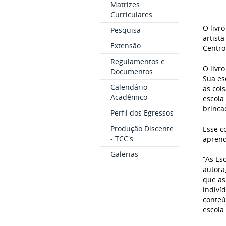
Matrizes
Curriculares
O livr
Pesquisa
artist
Extensão
Centro
Regulamentos e
O livr
Documentos
Sua es
Calendário
as coi
Acadêmico
escola
brinca
Perfil dos Egressos
Produção Discente
Esse c
- TCC's
aprend
Galerias
“As Es
autora
que as
indiví
conteú
escola