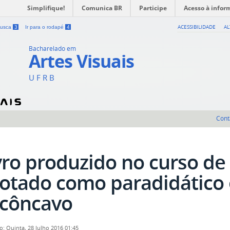
Simplifique!
Comunica BR
Participe
Acesso à infor
ACESSIBILIDADE
A
 busca
3
Ir para o rodapé
4
Bacharelado em
Artes Visuais
U F R B
Cont
vro produzido no curso de 
otado como paradidático 
côncavo
o: Quinta, 28 Julho 2016 01:45