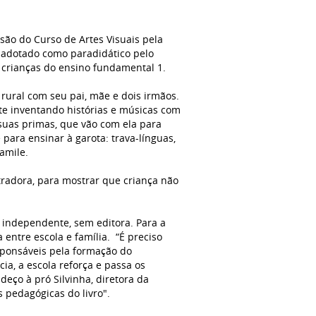
usão do Curso de Artes Visuais pela
oi adotado como paradidático pelo
s crianças do ensino fundamental 1.
 rural com seu pai, mãe e dois irmãos.
te inventando histórias e músicas com
 suas primas, que vão com ela para
para ensinar à garota: trava-línguas,
Jamile.
stradora, para mostrar que criança não
a independente, sem editora. Para a
entre escola e família. “É preciso
sponsáveis pela formação do
ia, a escola reforça e passa os
deço à pró Silvinha, diretora da
s pedagógicas do livro".