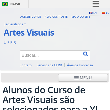
BRASIL
Simplifique!
EN
ES
ACESSIBILIDADE
ALTO CONTRASTE
MAPA DO SITE
Comunica BR
Bacharelado em
Participe
Artes Visuais
Acesso à informação
U F R B
Legislação
Canais
Contato
Serviços da UFRB
Área de Imprensa
MENU
Alunos do Curso de
Artes Visuais são
selecionados para a XI