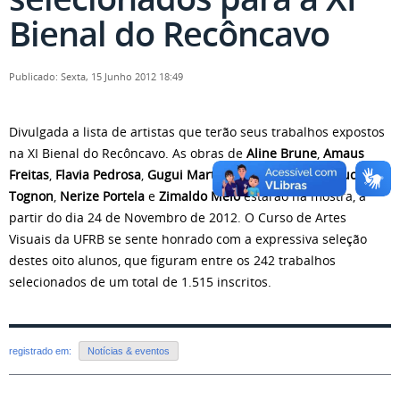
Bienal do Recôncavo
Publicado: Sexta, 15 Junho 2012 18:49
Divulgada a lista de artistas que terão seus trabalhos expostos
na XI Bienal do Recôncavo. As obras de
Aline Brune
,
Amaus
Freitas
,
Flavia Pedrosa
,
Gugui Martinez
,
Lilian Ventura
,
Luciana
Tognon
,
Nerize Portela
e
Zimaldo Melo
estarão na mostra, a
partir do dia 24 de Novembro de 2012. O Curso de Artes
Visuais da UFRB se sente honrado com a expressiva seleção
destes oito alunos, que figuram entre os 242 trabalhos
selecionados de um total de 1.515 inscritos.
registrado em:
Notícias & eventos