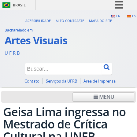
BRASIL
Simplifique!
EN
ES
ACESSIBILIDADE
ALTO CONTRASTE
MAPA DO SITE
Comunica BR
Bacharelado em
Participe
Artes Visuais
Acesso à informação
U F R B
Legislação
Canais
Contato
Serviços da UFRB
Área de Imprensa
MENU
Geisa Lima ingressa no
Mestrado de Crítica
Cultural na UNEB