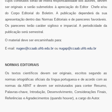
cujos conteúdos serão de inteira responsabilidade dos autores, devem
ser originais e serão submetidos à apreciação do Editor Chefe e/ou
do Corpo Editorial do Boletim. A publicação dependerá da sua
apresentação dentro das Normas Editoriais e de pareceres favoráveis.
Os pareceres terão caráter sigiloso e imparcial. A periodicidade da
publicação será semestral.
O material deve ser encaminhado para:
E-mail:
nugex@ccaab.ufrb.edu.br
ou
nugap@ccaab.ufrb.edu.br
NORMAS EDITORIAIS
Os textos científicos devem ser originais, escritos segundo as
normas ortográficas oficiais da língua portuguesa e de acordo com as
normas da ABNT e devem ser estruturados para conter Resumo,
Palavras-chave, Introdução, Desenvolvimento, Considerações Finais,
Referências e Agradecimentos (quando houver), a cargo do Autor.