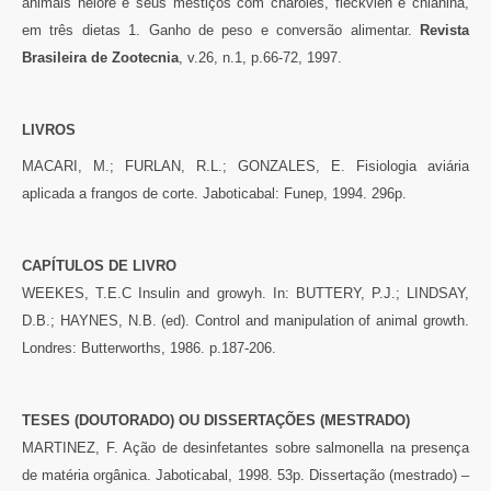
animais nelore e seus mestiços com charolês, fleckvieh e chianina,
em três dietas 1. Ganho de peso e conversão alimentar.
Revista
Brasileira de Zootecnia
, v.26, n.1, p.66-72, 1997.
LIVROS
MACARI, M.; FURLAN, R.L.; GONZALES, E. Fisiologia aviária
aplicada a frangos de corte. Jaboticabal: Funep, 1994. 296p.
CAPÍTULOS
DE
LIVRO
WEEKES, T.E.C Insulin and growyh. In: BUTTERY, P.J.; LINDSAY,
D.B.; HAYNES, N.B. (ed). Control and manipulation of animal growth.
Londres: Butterworths, 1986. p.187-206.
TESES (DOUTORADO) OU DISSERTAÇÕES (MESTRADO)
MARTINEZ, F. Ação de desinfetantes sobre salmonella na presença
de matéria orgânica. Jaboticabal, 1998. 53p. Dissertação (mestrado) –