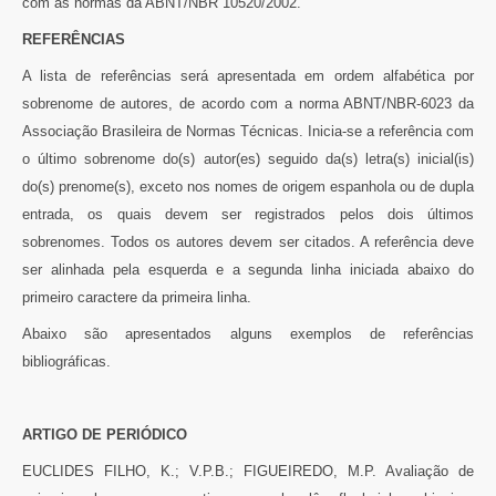
com as normas da ABNT/NBR 10520/2002.
REFERÊNCIAS
A lista de referências será apresentada em ordem alfabética por
sobrenome de autores, de acordo com a norma ABNT/NBR-6023 da
Associação Brasileira de Normas Técnicas. Inicia-se a referência com
o último sobrenome do(s) autor(es) seguido da(s) letra(s) inicial(is)
do(s) prenome(s), exceto nos nomes de origem espanhola ou de dupla
entrada, os quais devem ser registrados pelos dois últimos
sobrenomes. Todos os autores devem ser citados. A referência deve
ser alinhada pela esquerda e a segunda linha iniciada abaixo do
primeiro caractere da primeira linha.
Abaixo são apresentados alguns exemplos de referências
bibliográficas.
ARTIGO DE PERIÓDICO
EUCLIDES FILHO, K.; V.P.B.; FIGUEIREDO, M.P. Avaliação de