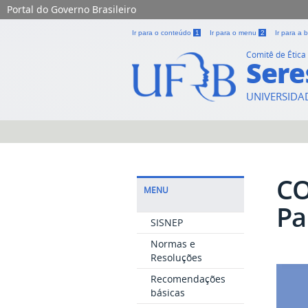
Portal do Governo Brasileiro
Ir para o conteúdo
1
Ir para o menu
2
Ir para a
Comitê de Étic
Ser
UNIVERSIDA
CO
MENU
Pa
SISNEP
Normas e
Resoluções
Recomendações
básicas