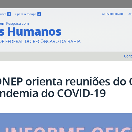
ACESSIBILIDADE
A
 busca
3
Ir para o rodapé
4
a em Pesquisa com
es Humanos
DE FEDERAL DO RECÔNCAVO DA BAHIA
Cont
NEP orienta reuniões do 
ndemia do COVID-19