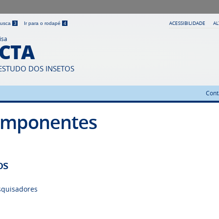
ACESSIBILIDADE
A
 busca
3
Ir para o rodapé
4
isa
ECTA
ESTUDO DOS INSETOS
Cont
mponentes
os
squisadores