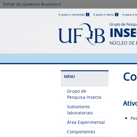
Portal do Governo Brasileiro
Ir para o conteúdo
1
Ir para o menu
2
Ir para a
Grupo de Pesqu
INS
NÚCLEO DE 
Co
MENU
Grupo de
Pesquisa Insecta
Ativ
Subsetores
laboratoriais
Pe
Área Experimental
Componentes