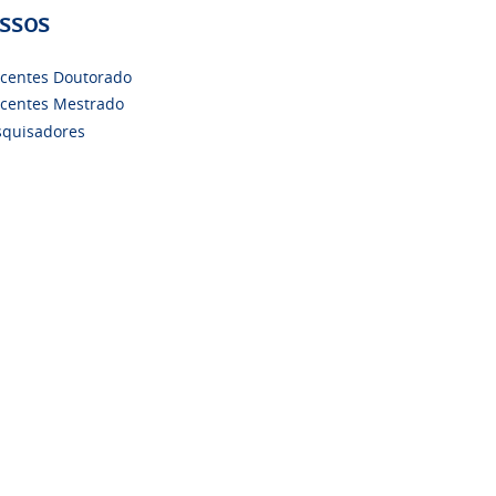
ssos
scentes Doutorado
scentes Mestrado
squisadores