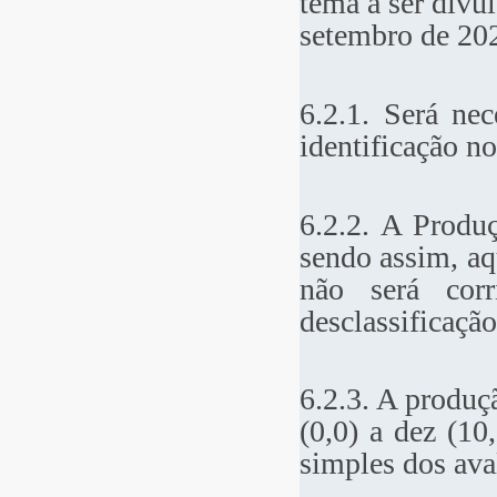
tema a ser divu
setembro de 202
6.2.1. Será ne
identificação n
6.2.2. A Produç
sendo assim, aq
não será corr
desclassificaçã
6.2.3. A produç
(0,0) a dez (10
simples dos ava