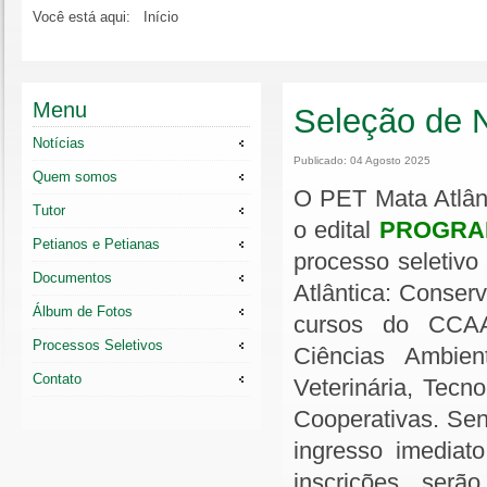
Você está aqui:
Início
Menu
Seleção de N
Notícias
Publicado: 04 Agosto 2025
Quem somos
O PET Mata Atlânt
Tutor
o edital
PROGRAD
Petianos e Petianas
processo seletivo
Documentos
Atlântica: Conser
Álbum de Fotos
cursos do CCAAB
Processos Seletivos
Ciências Ambient
Contato
Veterinária, Tecn
Cooperativas. Sen
ingresso imediato
inscrições serã