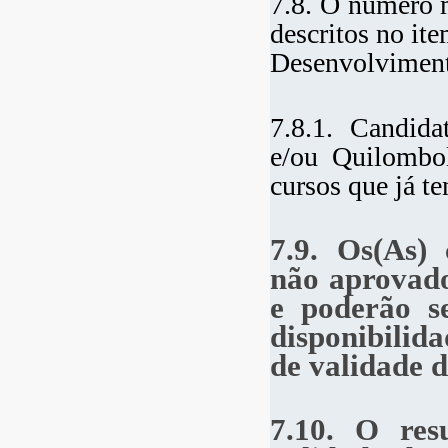
7.8. O número 
descritos no it
Desenvolvimento
7.8.1. Candida
e/ou Quilombol
cursos que já t
7.9. Os(As) 
não aprovado
e poderão s
disponibilid
de validade d
7.10. O resu