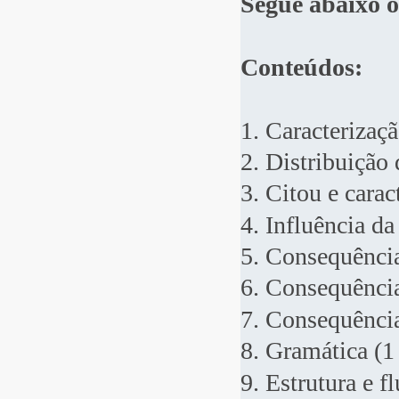
Segue abaixo os
Conteúdos:
1. Caracterizaç
2. Distribuição
3. Citou e cara
4. Influência d
5. Consequência
6. Consequênci
7. Consequência
8. Gramática (1
9. Estrutura e f