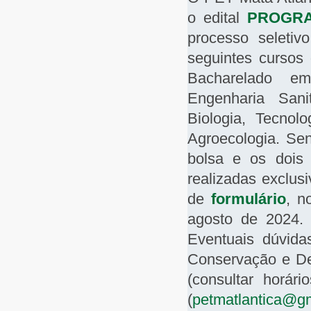
o edital
PROGRA
processo seletiv
seguintes cursos
Bacharelado em
Engenharia Sani
Biologia, Tecno
Agroecologia. Sen
bolsa e os dois 
realizadas exclus
de
formulário
, n
agosto de 2024
Eventuais dúvida
Conservação e Des
(consultar horár
(
petmatlantica@g