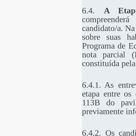
6.4.
A Eta
compreenderá
candidato/a. Na
sobre suas ha
Programa de Ed
nota parcial 
constituída pel
6.4.1. As entre
etapa entre os
113B do pavil
previamente inf
6.4.2. Os cand