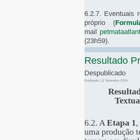
6.2.7. Eventuais 
próprio (
Formul
mail
petmataatla
(23h59).
Resultado Pr
Despublicado
Publicado: 12 Setembro 2024
Resultad
Textu
6.2. A
Etapa 1
,
uma produção te