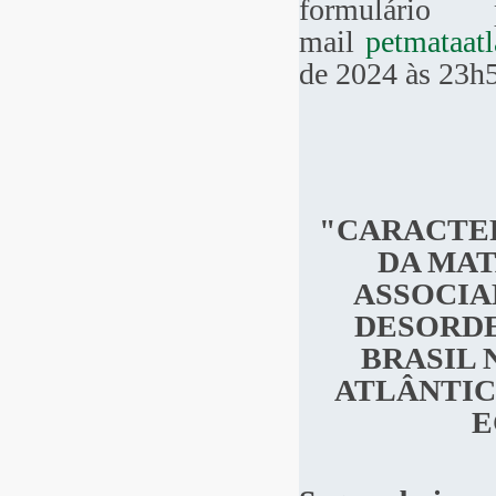
formulário 
mail
petmataat
de 2024 às 23h
"CARACTER
DA MAT
ASSOCIA
DESORDE
BRASIL
ATLÂNTIC
E