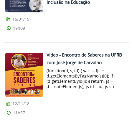
Inclusão na Educação
16/01/19
19h09
Vídeo - Encontro de Saberes na UFRB
com José Jorge de Carvalho
(function(d, s, id) { var js, fjs =
d.getElementsByTagName(s)[0]; if
(d.getElementById(id)) return; js =
d.createElement(s); js.id = id; js.src =...
12/11/18
11h57