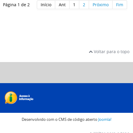
Página 1 de 2
Início
Ant
1
2
Próximo
Fim
Voltar para o topo
Desenvolvido com o CMS de código aberto
Joomla!