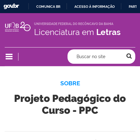
COMUNICA BR
ACESSO À INFORMAÇÃO
PARTI
IR
PARA
UNIVERSIDADE FEDERAL DO RECÔNCAVO DA BAHIA
Licenciatura em
Letras
O
CONTEÚDO
Buscar no site
SOBRE
Projeto Pedagógico do
Curso - PPC