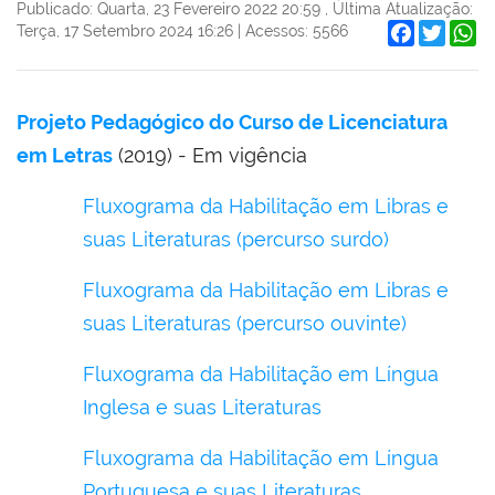
Publicado: Quarta, 23 Fevereiro 2022 20:59
,
Última Atualização:
Facebook
Twitter
W
Terça, 17 Setembro 2024 16:26
|
Acessos: 5566
Projeto Pedagógico do Curso de Licenciatura
em Letras
(2019) - Em vigência
Fluxograma da Habilitação em Libras e
suas Literaturas (percurso surdo)
Fluxograma da Habilitação em Libras e
suas Literaturas (percurso ouvinte)
Fluxograma da Habilitação em Língua
Inglesa e suas Literaturas
Fluxograma da Habilitação em Língua
Portuguesa e suas Literaturas