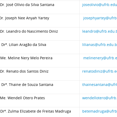
 Dr. José Olívio da Silva Santana
joseolivio@ufrb.edu
Dr. Joseph Nee Anyah Yartey
josephyartey@ufrb
. Dr. Leandro do Nascimento Diniz
leandro@ufrb.edu.
. Drª. Lilian Aragão da Silva
lilianas@ufrb.edu.b
ª Me. Meline Nery Melo Pereira
melinenery@ufrb.
 Dr. Renato dos Santos Diniz
renatodiniz@ufrb.e
. Drª. Thaine de Souza Santana
thainesantana@ufr
. Me. Wendell Otero Prates
wendellotero@ufrb
 Drª. Zulma Elizabete de Freitas Madruga
betemadruga@ufrb