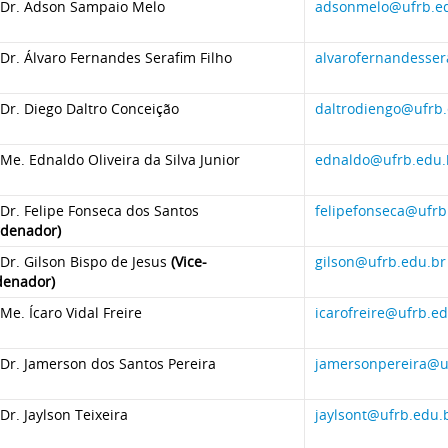
. Dr. Adson Sampaio Melo
adsonmelo@ufrb.e
 Dr. Álvaro Fernandes Serafim Filho
alvarofernandesser
 Dr. Diego Daltro Conceição
daltrodiengo@ufrb.
 Me. Ednaldo Oliveira da Silva Junior
ednaldo@ufrb.edu.
 Dr. Felipe Fonseca dos Santos
felipefonseca@ufrb
rdenador)
 Dr. Gilson Bispo de Jesus
(Vice-
gilson@ufrb.edu.br
denador)
 Me. Ícaro Vidal Freire
icarofreire@ufrb.ed
 Dr. Jamerson dos Santos Pereira
jamersonpereira@u
 Dr. Jaylson Teixeira
jaylsont@ufrb.edu.