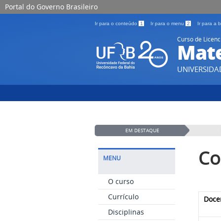
Portal do Governo Brasileiro
Ir para o conteúdo
1
Ir para o menu
2
Ir para a
Curso de Licenc
Mat
UNIVERSIDA
EM DESTAQUE
Co
MENU
O curso
Currículo
Doce
Disciplinas