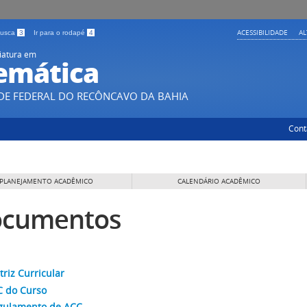
ACESSIBILIDADE
A
 busca
3
Ir para o rodapé
4
iatura em
emática
DE FEDERAL DO RECÔNCAVO DA BAHIA
Cont
PLANEJAMENTO ACADÊMICO
CALENDÁRIO ACADÊMICO
cumentos
riz Curricular
C do Curso
gulamento de ACC