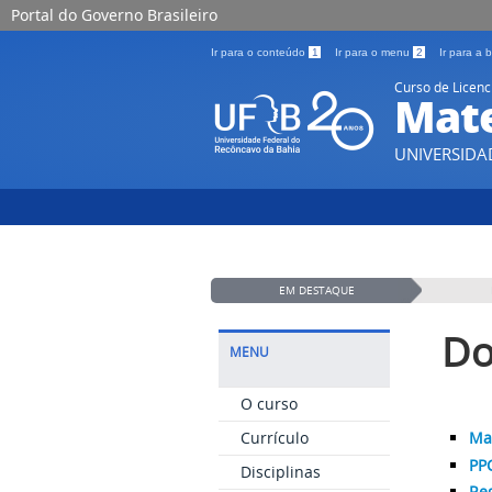
Portal do Governo Brasileiro
Ir para o conteúdo
1
Ir para o menu
2
Ir para a
Curso de Licenc
Mat
UNIVERSIDA
EM DESTAQUE
Do
MENU
O curso
Currículo
Mat
PP
Disciplinas
Re