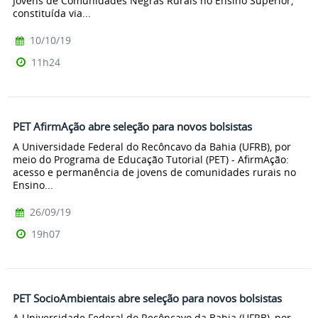
Jovens de Comunidades Negras Rurais no Ensino Superior,
constituída via...
10/10/19
11h24
PET AfirmAção abre seleção para novos bolsistas
A Universidade Federal do Recôncavo da Bahia (UFRB), por
meio do Programa de Educação Tutorial (PET) - AfirmAção:
acesso e permanência de jovens de comunidades rurais no
Ensino...
26/09/19
19h07
PET SocioAmbientais abre seleção para novos bolsistas
A Universidade Federal do Recôncavo da Bahia (UFRB), por