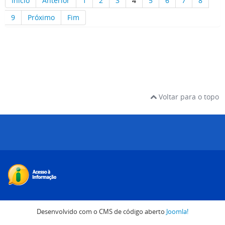
Início
Anterior
1
2
3
4
5
6
7
8
9
Próximo
Fim
Voltar para o topo
Desenvolvido com o CMS de código aberto
Joomla!