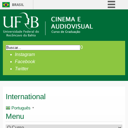
BRASIL
Simplifique!
Comunica BR
Participe
Acesso à informação
0
Legislação
Instagram
Canais
Facebook
Twitter
International
Português
▼
Menu