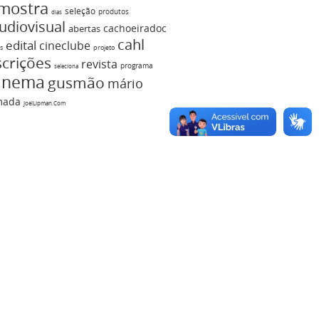
mostra
seleção
produtos
dias
udiovisual
cachoeiradoc
abertas
cahl
edital
cineclube
s
projeto
scrições
revista
programa
seleciona
inema
gusmão
mário
mada
JoelLipman.Com