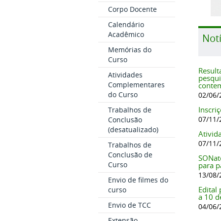
Corpo Docente
Calendário
Acadêmico
Notí
Memórias do
Curso
Result
Atividades
pesqui
Complementares
conte
do Curso
02/06/
Inscri
Trabalhos de
07/11/
Conclusão
(desatualizado)
Ativid
07/11/
Trabalhos de
Conclusão de
SONató
Curso
para p
13/08/
Envio de filmes do
Edital
curso
a 10 d
Envio de TCC
04/06/
Extensão