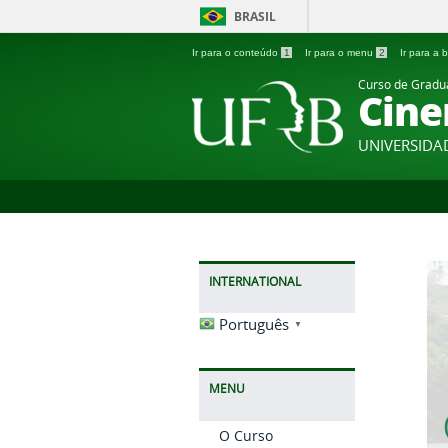
BRASIL
Ir para o conteúdo
1
Ir para o menu
2
Ir para a
Curso de Grad
Cine
UNIVERSIDA
INTERNATIONAL
Português
▼
MENU
O Curso