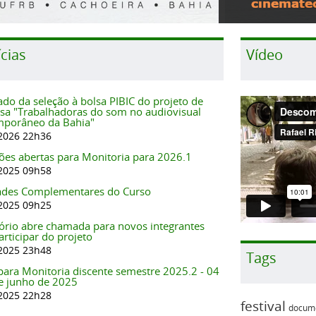
cias
Vídeo
ado da seleção à bolsa PIBIC do projeto de
sa "Trabalhadoras do som no audiovisual
mporâneo da Bahia"
2026 22h36
ções abertas para Monitoria para 2026.1
2025 09h58
ades Complementares do Curso
2025 09h25
rio abre chamada para novos integrantes
articipar do projeto
2025 23h48
Tags
 para Monitoria discente semestre 2025.2 - 04
e junho de 2025
2025 22h28
festival
docume