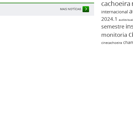
cachoeira
MAIS NOTÍCIAS
a
internacional
2024.1
audiovisuai
in
semestre
c
monitoria
cha
cinecachoeira