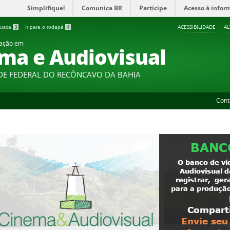
Simplifique!
Comunica BR
Participe
Acesso à infor
ACESSIBILIDADE
A
 busca
3
Ir para o rodapé
4
uação em
ma e Audiovisual
DE FEDERAL DO RECÔNCAVO DA BAHIA
Cont