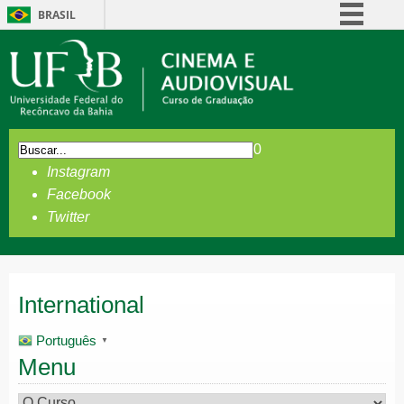
BRASIL
Simplifique!
Comunica BR
Participe
Acesso à informação
0
Legislação
Instagram
Canais
Facebook
Twitter
International
Português
▼
Menu