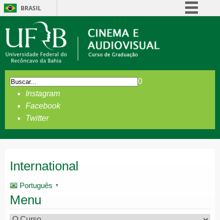
BRASIL
Simplifique!
Comunica BR
Participe
Acesso à informação
0
Legislação
Instagram
Canais
Facebook
Twitter
International
Português
▼
Menu