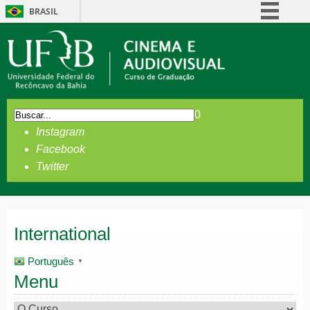
BRASIL
Simplifique!
Comunica BR
Participe
Acesso à informação
0
Legislação
Instagram
Canais
Facebook
Twitter
International
Português
▼
Menu