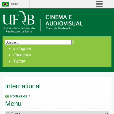
BRASIL
Simplifique!
Comunica BR
Participe
Acesso à informação
0
Legislação
Instagram
Canais
Facebook
Twitter
International
Português
▼
Menu