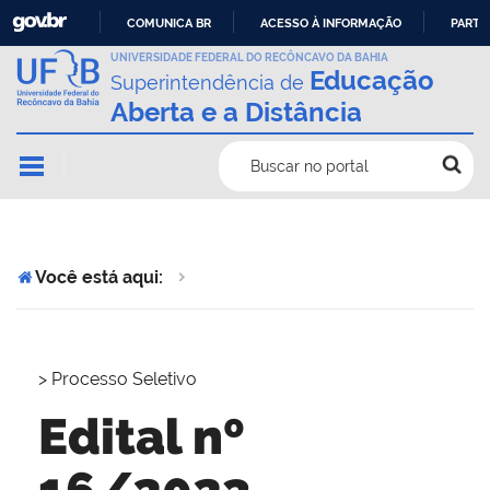
COMUNICA BR
ACESSO À INFORMAÇÃO
PARTI
IR
UNIVERSIDADE FEDERAL DO RECÔNCAVO DA BAHIA
Educação
Superintendência de
PARA
Aberta e a Distância
O
CONTEÚDO
Buscar no portal
Você está aqui:
>
Processo Seletivo
Edital nº
16/2023