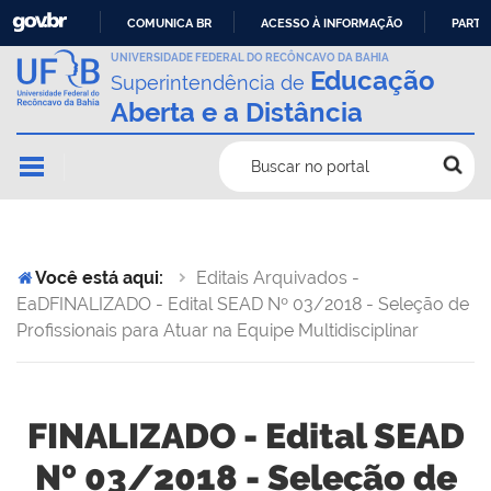
COMUNICA BR
ACESSO À INFORMAÇÃO
PARTI
IR
UNIVERSIDADE FEDERAL DO RECÔNCAVO DA BAHIA
Educação
Superintendência de
PARA
Aberta e a Distância
O
CONTEÚDO
Buscar no portal
Você está aqui:
Editais Arquivados -
EaD
FINALIZADO - Edital SEAD Nº 03/2018 - Seleção de
Profissionais para Atuar na Equipe Multidisciplinar
FINALIZADO - Edital SEAD
Nº 03/2018 - Seleção de