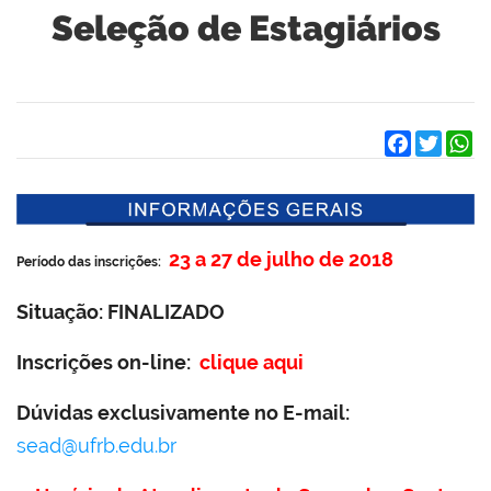
Seleção de Estagiários
Facebook
Twitter
W
23 a 27 de julho de 2018
Período das inscrições:
Situação:
FINALIZADO
Inscrições on-line:
clique aqui
Dúvidas exclusivamente no E-mail:
sead@ufrb.edu.br