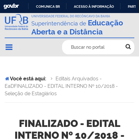
COMUNICA BR
ACESSO À INFORMAÇÃO
PARTI
IR
UNIVERSIDADE FEDERAL DO RECÔNCAVO DA BAHIA
Educação
Superintendência de
PARA
Aberta e a Distância
O
CONTEÚDO
Buscar no portal
Você está aqui:
Editais Arquivados -
EaD
FINALIZADO - EDITAL INTERNO Nº 10/2018 -
Seleção de Estagiários
FINALIZADO - EDITAL
INTERNO Nº 10/2018 -