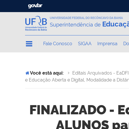
UNIVERSIDADE FEDERAL DO RECÔNCAVO DA BAHIA
Educaçã
Superintendência de
Fale Conosco
SIGAA
Imprensa
Do
Você está aqui:
Editais Arquivados - EaD
F
e Educação Aberta e Digital, Modalidade a Distâ
FINALIZADO - E
ALUNOS par