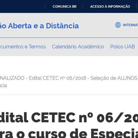
COMUNICA BR
ACESSO À INFORMAÇÃO
IR
o Aberta e a Distância
PARA
INTERNA
O
CONTEÚDO
cumentos e Termos
Calendário Acadêmico
Polos UAB
INALIZADO - Edital CETEC nº 06/2018 - Seleção de ALUNOS 
ncia
dital CETEC nº 06/20
a o curso de Especi