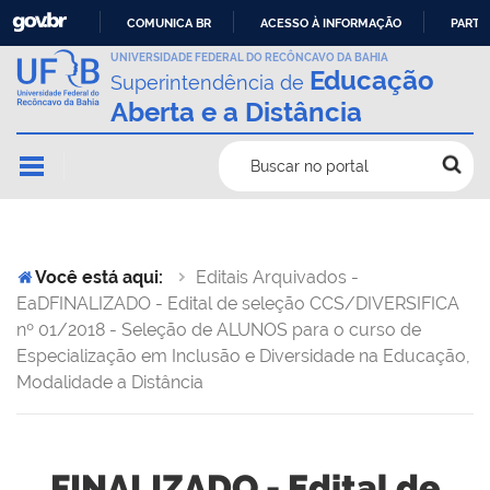
COMUNICA BR
ACESSO À INFORMAÇÃO
PARTI
IR
UNIVERSIDADE FEDERAL DO RECÔNCAVO DA BAHIA
Educação
Superintendência de
PARA
Aberta e a Distância
O
CONTEÚDO
Buscar no portal
Você está aqui:
Editais Arquivados -
EaD
FINALIZADO - Edital de seleção CCS/DIVERSIFICA
nº 01/2018 - Seleção de ALUNOS para o curso de
Especialização em Inclusão e Diversidade na Educação,
Modalidade a Distância
FINALIZADO - Edital de