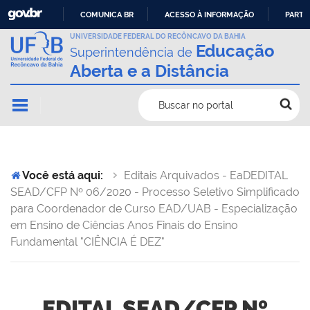
COMUNICA BR
ACESSO À INFORMAÇÃO
PARTI
IR
UNIVERSIDADE FEDERAL DO RECÔNCAVO DA BAHIA
Educação
Superintendência de
PARA
Aberta e a Distância
O
CONTEÚDO
Buscar no portal
Você está aqui:
Editais Arquivados - EaD
EDITAL
SEAD/CFP Nº 06/2020 - Processo Seletivo Simplificado
para Coordenador de Curso EAD/UAB - Especialização
em Ensino de Ciências Anos Finais do Ensino
Fundamental "CIÊNCIA É DEZ"
EDITAL SEAD/CFP Nº