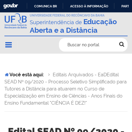
COMUNICA BR
ACESSO À INFORMAÇÃO
PARTI
IR
UNIVERSIDADE FEDERAL DO RECÔNCAVO DA BAHIA
Educação
Superintendência de
PARA
Aberta e a Distância
O
CONTEÚDO
Buscar no portal
Você está aqui:
Editais Arquivados - EaD
Edital
SEAD Nº 09/2020 - Processo Seletivo Simplificado para
Tutores a Distância para atuarem no Curso de
Especialização em Ensino de Ciências - Anos Finais do
Ensino Fundamental "CIÊNCIA É DEZ!"
Edital SEAD Nº 09/2020 -