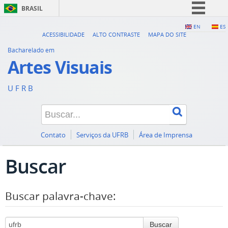
BRASIL
Simplifique!
EN
ES
ACESSIBILIDADE
ALTO CONTRASTE
MAPA DO SITE
Comunica BR
Bacharelado em
Participe
Artes Visuais
Acesso à informação
U F R B
Legislação
Canais
Contato
Serviços da UFRB
Área de Imprensa
Buscar
Buscar palavra-chave:
Buscar