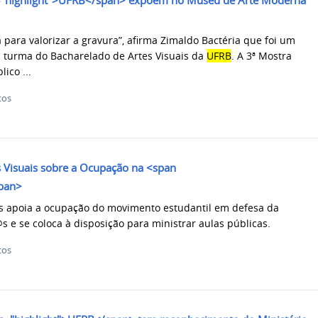
s="highlight">UFRB</span> expõem no Museu de Arte Moderna
 para valorizar a gravura”, afirma Zimaldo Bactéria que foi um
a turma do Bacharelado de Artes Visuais da
UFRB
. A 3ª Mostra
ico ...
tos
s Visuais sobre a Ocupação na <span
span>
is apoia a ocupação do movimento estudantil em defesa da
 e se coloca à disposição para ministrar aulas públicas.
tos