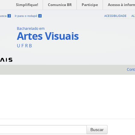
Simplifique!
Comunica BR
Participe
Acesso à infor
ACESSIBILIDADE
A
 busca
3
Ir para o rodapé
4
Bacharelado em
Artes Visuais
U F R B
Cont
Buscar