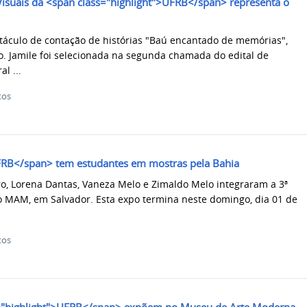
Visuais da <span class="highlight">UFRB</span> representa o
etáculo de contação de histórias "Baú encantado de memórias",
o. Jamile foi selecionada na segunda chamada do edital de
al ...
tos
FRB</span> tem estudantes em mostras pela Bahia
, Lorena Dantas, Vaneza Melo e Zimaldo Melo integraram a 3ª
o MAM, em Salvador. Esta expo termina neste domingo, dia 01 de
.
tos