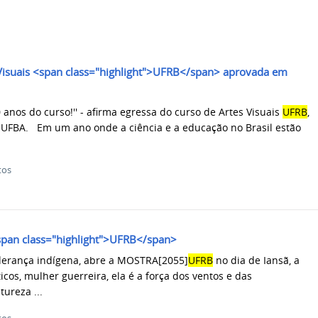
 Visuais <span class="highlight">UFRB</span> aprovada em
 anos do curso!'' - afirma egressa do curso de Artes Visuais
UFRB
,
UFBA. Em um ano onde a ciência e a educação no Brasil estão
tos
pan class="highlight">UFRB</span>
derança indígena, abre a MOSTRA[2055]
UFRB
no dia de Iansã, a
cos, mulher guerreira, ela é a força dos ventos e das
ureza ...