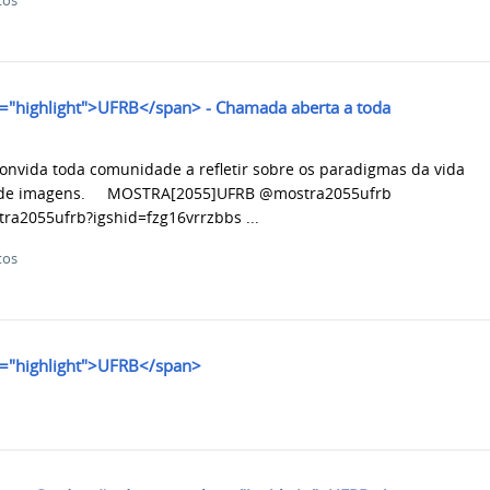
tos
"highlight">UFRB</span> - Chamada aberta a toda
onvida toda comunidade a refletir sobre os paradigmas da vida
ção de imagens. MOSTRA[2055]UFRB @mostra2055ufrb
ra2055ufrb?igshid=fzg16vrrzbbs ...
tos
="highlight">UFRB</span>