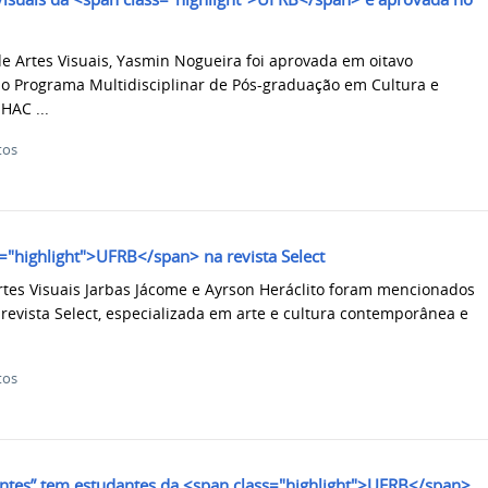
Artes Visuais, Yasmin Nogueira foi aprovada em oitavo
 do Programa Multidisciplinar de Pós-graduação em Cultura e
HAC ...
tos
="highlight">UFRB</span> na revista Select
tes Visuais Jarbas Jácome e Ayrson Heráclito foram mencionados
revista Select, especializada em arte e cultura contemporânea e
tos
tes” tem estudantes da <span class="highlight">UFRB</span>