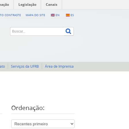
mação
Legislação
Canais
LTO CONTRASTE
MAPA DO SITE
EN
ES
ato
Serviços da UFRB
Área de Imprensa
Ordenação: