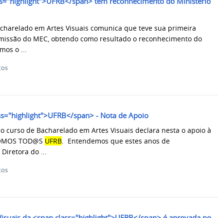
ass="highlight">UFRB</span> tem reconhecimento do Ministério
charelado em Artes Visuais comunica que teve sua primeira
omissão do MEC, obtendo como resultado o reconhecimento do
os o ...
tos
ass="highlight">UFRB</span> - Nota de Apoio
o curso de Bacharelado em Artes Visuais declara nesta o apoio à
 SOMOS TOD@S
UFRB
. Entendemos que estes anos de
Diretora do ...
tos
 Visuais da <span class="highlight">UFRB</span> é aprovada no