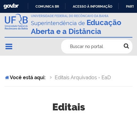
COMUNICA BR
ACESSO À INFORMAÇÃO
PARTI
IR
UNIVERSIDADE FEDERAL DO RECÔNCAVO DA BAHIA
Educação
Superintendência de
PARA
Aberta e a Distância
O
CONTEÚDO
Buscar no portal
Você está aqui:
Editais Arquivados - EaD
Editais