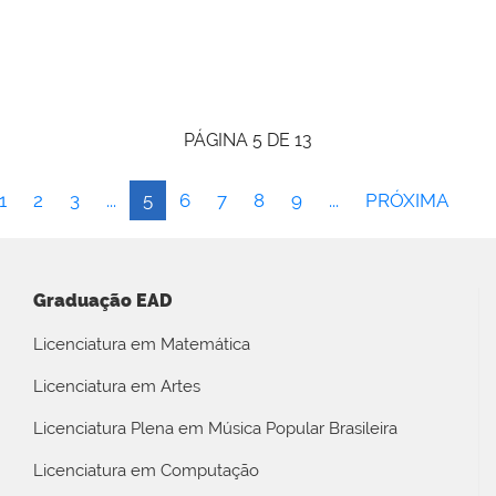
PÁGINA 5 DE 13
1
2
3
...
5
6
7
8
9
...
PRÓXIMA
Graduação EAD
Licenciatura em Matemática
Licenciatura em Artes
Licenciatura Plena em Música Popular Brasileira
Licenciatura em Computação