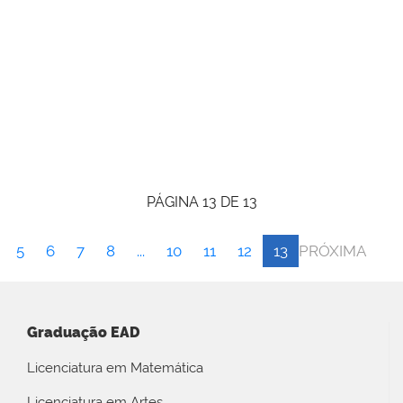
PÁGINA 13 DE 13
5
6
7
8
...
10
11
12
13
PRÓXIMA
Graduação EAD
Licenciatura em Matemática
Licenciatura em Artes