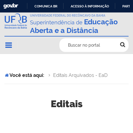
COMUNICA BR
ACESSO À INFORMAÇÃO
PARTI
IR
UNIVERSIDADE FEDERAL DO RECÔNCAVO DA BAHIA
Educação
Superintendência de
PARA
Aberta e a Distância
O
CONTEÚDO
Buscar no portal
Você está aqui:
Editais Arquivados - EaD
Editais