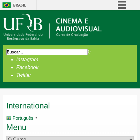
BRASIL
Simplifique!
Comunica BR
Participe
Acesso à informação
0
Legislação
Instagram
Canais
Facebook
Twitter
International
Português
▼
Menu