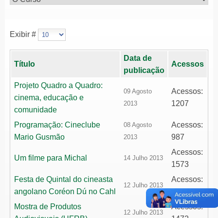
Exibir #
Data de
Título
Acessos
publicação
Projeto Quadro a Quadro:
Acessos:
09 Agosto
cinema, educação e
1207
2013
comunidade
Programação: Cineclube
Acessos:
08 Agosto
Mario Gusmão
987
2013
Acessos:
Um filme para Michal
14 Julho 2013
1573
Festa de Quintal do cineasta
Acessos:
12 Julho 2013
angolano Coréon Dú no Cahl
1072
Mostra de Produtos
Acessos:
12 Julho 2013