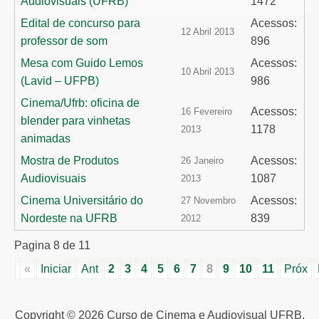
Audiovisuais (UFRB)
1472
Edital de concurso para
Acessos:
12 Abril 2013
professor de som
896
Mesa com Guido Lemos
Acessos:
10 Abril 2013
(Lavid – UFPB)
986
Cinema/Ufrb: oficina de
Acessos:
16 Fevereiro
blender para vinhetas
1178
2013
animadas
Mostra de Produtos
Acessos:
26 Janeiro
Audiovisuais
1087
2013
Cinema Universitário do
Acessos:
27 Novembro
Nordeste na UFRB
839
2012
Pagina 8 de 11
«
Iniciar
Ant
2
3
4
5
6
7
8
9
10
11
Próx
Copyright © 2026 Curso de Cinema e Audiovisual UFRB.