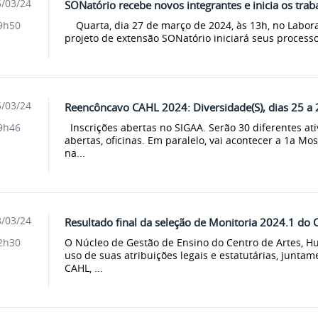
/03/24
SONatório recebe novos integrantes e inicia os tra
Quarta, dia 27 de março de 2024, às 13h, no Labora
9h50
projeto de extensão SONatório iniciará seus processos
/03/24
Reencôncavo CAHL 2024: Diversidade(S), dias 25 a 2
Inscrições abertas no SIGAA. Serão 30 diferentes ativ
9h46
abertas, oficinas. Em paralelo, vai acontecer a 1a Mo
na...
/03/24
Resultado final da seleção de Monitoria 2024.1 do
O Núcleo de Gestão de Ensino do Centro de Artes, H
2h30
uso de suas atribuições legais e estatutárias, junta
CAHL, ...