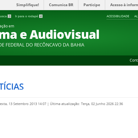
Simplifique!
Comunica BR
Participe
Acesso à infor
ACESSIBILIDADE
A
 busca
3
Ir para o rodapé
4
uação em
ma e Audiovisual
DE FEDERAL DO RECÔNCAVO DA BAHIA
Cont
ÍCIAS
Sexta, 13 Setembro 2013 14:07
|
Última atualização: Terça, 02 Junho 2026 22:36