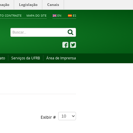
mação
Legislação
Canais
LTO CONTRASTE
MAPA DO SITE
EN
ES
ato
Serviços da UFRB
Área de Imprensa
Exibir #