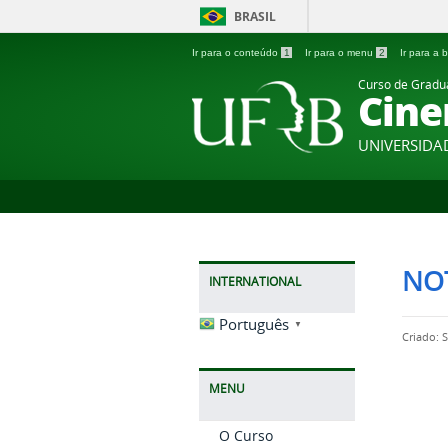
BRASIL
Ir para o conteúdo
1
Ir para o menu
2
Ir para a
Curso de Grad
Cine
UNIVERSIDA
NOT
INTERNATIONAL
Português
▼
Criado: 
MENU
O Curso