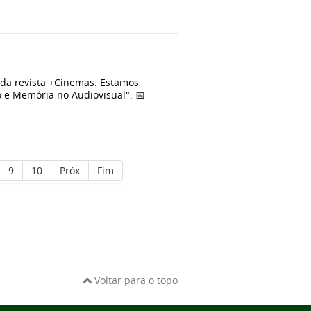
da revista +Cinemas. Estamos
 e Memória no Audiovisual". 📅
9
10
Próx
Fim
Voltar para o topo