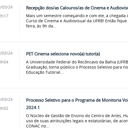
/03/24
Recepção dos/as Calouros/as de Cinema e Audiovis
Mais um semestre começando e com ele, a chegada 
2h17
Curso de Cinema e Audiovisual da UFRB! Então fique l
feira, às 9h da...
/03/24
PET Cinema seleciona novo(a) tutor(a)
A Universidade Federal do Recôncavo da Bahia (UFRB)
0h04
Graduação, torna público o Processo Seletivo para no
Educação Tutorial...
/03/24
Processo Seletivo para o Programa de Monitoria Vo
2024.1
0h02
O Núcleo de Gestão de Ensino do Centro de Artes, H
uso de suas atribuições legais e estatutárias, de ac
CONAC no...