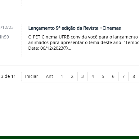
/12/23
Lançamento 9ª edição da Revista +Cinemas
O PET Cinema UFRB convida você para o lançamento 
4h59
animados para apresentar o tema deste ano: "Tempo
Data: 06/12/2023🕒...
 3 de 11
Iniciar
Ant
1
2
3
4
5
6
7
8