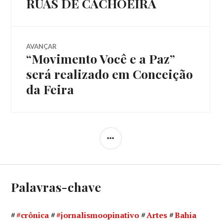
RUAS DE CACHOEIRA
Post
AVANÇAR
“Movimento Você e a Paz”
Próximo
post:
será realizado em Conceição
da Feira
LATERAL
Palavras-chave
#crônica
#jornalismoopinativo
Artes
Bahia