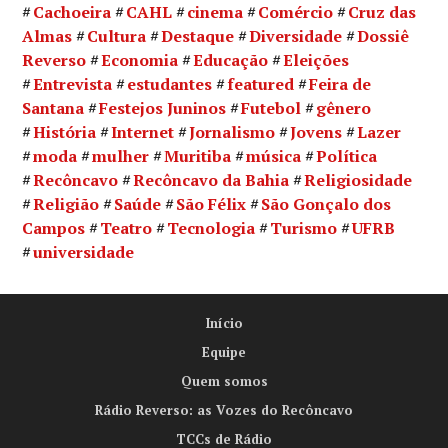
Cachoeira
CAHL
cinema
Comércio
Cruz das
Almas
Cultura
Destaque
Diversidade
Dossiê
Reverso
Economia
Educação
Eleições
Entrevista
estudantes
featured
Feira de
Santana
Festejos Juninos
Futebol
gênero
História
Internet
Jornalismo
Jovens
Lazer
moda
mulher
Muritiba
música
Política
Recôncavo
Recôncavo da Bahia
Religiosidade
Religião
Saúde
São Félix
São Gonçalo dos
Campos
Teatro
Tecnologia
Turismo
UFRB
universidade
Início
Equipe
Quem somos
Rádio Reverso: as Vozes do Recôncavo
TCCs de Rádio