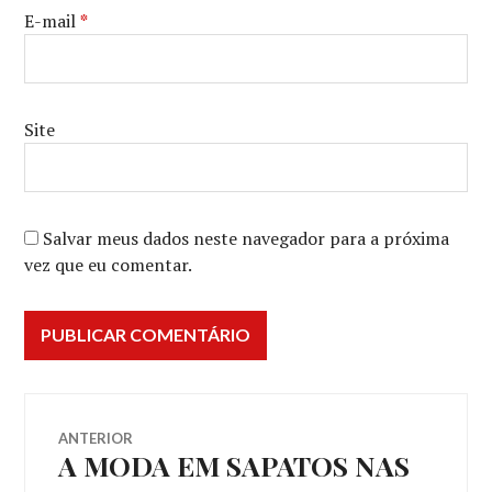
E-mail
*
Site
Salvar meus dados neste navegador para a próxima
vez que eu comentar.
Navegação
ANTERIOR
A MODA EM SAPATOS NAS
Post
de
anterior: