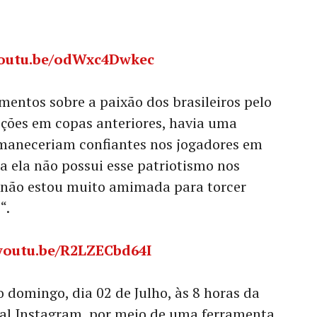
youtu.be/odWxc4Dwkec
entos sobre a paixão dos brasileiros pelo
pções em copas anteriores, havia uma
rmaneceriam confiantes nos jogadores em
 ela não possui esse patriotismo nos
, “não estou muito amimada para torcer
“.
/youtu.be/R2LZECbd64I
o domingo, dia 02 de Julho, às 8 horas da
ial Instagram, por meio de uma ferramenta