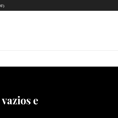
DF)
ne
 vazios e