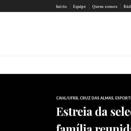
Ir
Início
Equipe
Quem somos
Rád
para
conteúdo
CAHL/UFRB
,
CRUZ DAS ALMAS
,
ESPORT
Estreia da sel
família reunid