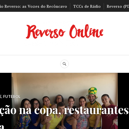
io Reverso: as Vozes do Recôncavo
TCCs de Rádio
Reverso (P
Reverso Onli
BUSCA
E
,
FUTEBOL
eção na copa, restaurantes
a