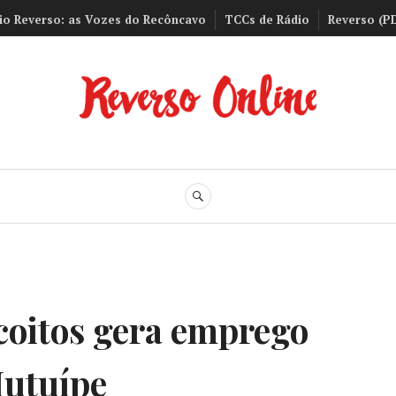
io Reverso: as Vozes do Recôncavo
TCCs de Rádio
Reverso (P
Reverso Onli
BUSCA
scoitos gera emprego
Mutuípe