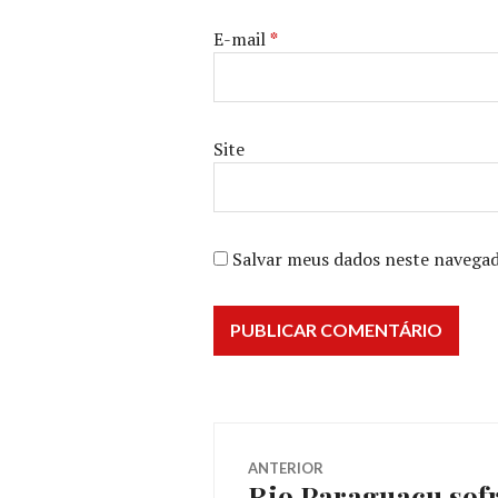
E-mail
*
Site
Salvar meus dados neste navegad
Navegação
ANTERIOR
Rio Paraguaçu sofr
Post