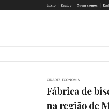
Ir
Início
Equipe
Quem somos
Rád
para
conteúdo
CIDADES
,
ECONOMIA
Fábrica de bi
na região de 