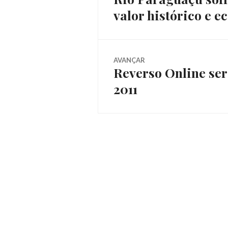
de
valor histórico e 
anterior:
Post
AVANÇAR
Reverso Online ser
Próximo
2011
post: