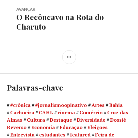
AVANÇAR
O Recôncavo na Rota do
Próximo
post:
Charuto
LATERAL
Palavras-chave
#crônica
#jornalismoopinativo
Artes
Bahia
Cachoeira
CAHL
cinema
Comércio
Cruz das
Almas
Cultura
Destaque
Diversidade
Dossiê
Reverso
Economia
Educação
Eleições
Entrevista
estudantes
featured
Feira de