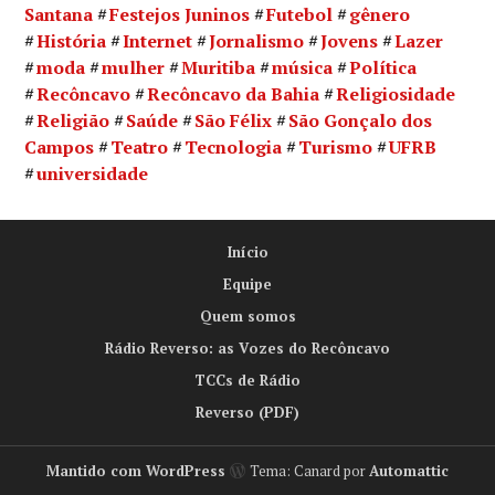
Santana
Festejos Juninos
Futebol
gênero
História
Internet
Jornalismo
Jovens
Lazer
moda
mulher
Muritiba
música
Política
Recôncavo
Recôncavo da Bahia
Religiosidade
Religião
Saúde
São Félix
São Gonçalo dos
Campos
Teatro
Tecnologia
Turismo
UFRB
universidade
Início
Equipe
Quem somos
Rádio Reverso: as Vozes do Recôncavo
TCCs de Rádio
Reverso (PDF)
Mantido com WordPress
Tema: Canard por
Automattic