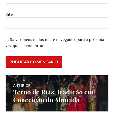
Site
Salvar meus dados neste navegador para a próxima
vez que eu comentar.
Navegação
ANTERIOR
Terno de Reis, tradição em
Post
de
anterior:
Conceição do Almeida
Post