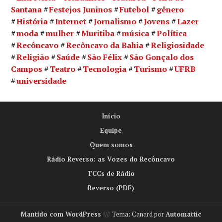
Santana
Festejos Juninos
Futebol
gênero
História
Internet
Jornalismo
Jovens
Lazer
moda
mulher
Muritiba
música
Política
Recôncavo
Recôncavo da Bahia
Religiosidade
Religião
Saúde
São Félix
São Gonçalo dos
Campos
Teatro
Tecnologia
Turismo
UFRB
universidade
Início
Equipe
Quem somos
Rádio Reverso: as Vozes do Recôncavo
TCCs de Rádio
Reverso (PDF)
Mantido com WordPress
Tema: Canard por
Automattic