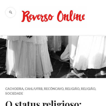
Ir
para
BUSCA
conteúdo
Reverso
Online
CACHOEIRA
,
CAHL/UFRB
,
RECÔNCAVO
,
RELIGIÃO
,
RELIGIÃO
,
SOCIEDADE
O status religioso: