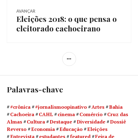
AVANÇAR
Eleições 2018: o que pensa o
Próximo
post:
eleitorado cachoeirano
LATERAL
Palavras-chave
#crônica
#jornalismoopinativo
Artes
Bahia
Cachoeira
CAHL
cinema
Comércio
Cruz das
Almas
Cultura
Destaque
Diversidade
Dossiê
Reverso
Economia
Educação
Eleições
Entrevista
estudantes
featured
Feira de