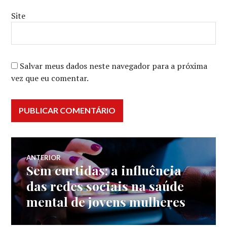
Site
Salvar meus dados neste navegador para a próxima
vez que eu comentar.
Navegação
ANTERIOR
Sem curtidas: a influência
Post
de
anterior:
das redes sociais na saúde
mental de jovens mulheres
Post