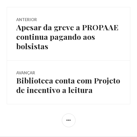
Navegação
ANTERIOR
Apesar da greve a PROPAAE
Post
de
anterior:
continua pagando aos
bolsistas
Post
AVANÇAR
Biblioteca conta com Projeto
Próximo
post:
de incentivo a leitura
LATERAL