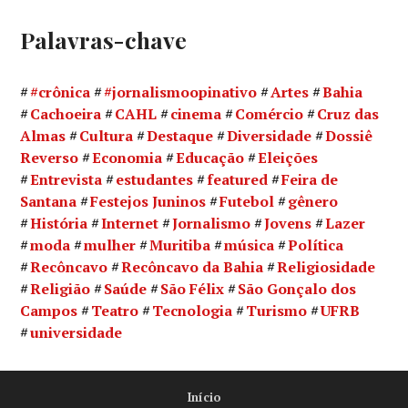
Palavras-chave
#crônica
#jornalismoopinativo
Artes
Bahia
Cachoeira
CAHL
cinema
Comércio
Cruz das
Almas
Cultura
Destaque
Diversidade
Dossiê
Reverso
Economia
Educação
Eleições
Entrevista
estudantes
featured
Feira de
Santana
Festejos Juninos
Futebol
gênero
História
Internet
Jornalismo
Jovens
Lazer
moda
mulher
Muritiba
música
Política
Recôncavo
Recôncavo da Bahia
Religiosidade
Religião
Saúde
São Félix
São Gonçalo dos
Campos
Teatro
Tecnologia
Turismo
UFRB
universidade
Início