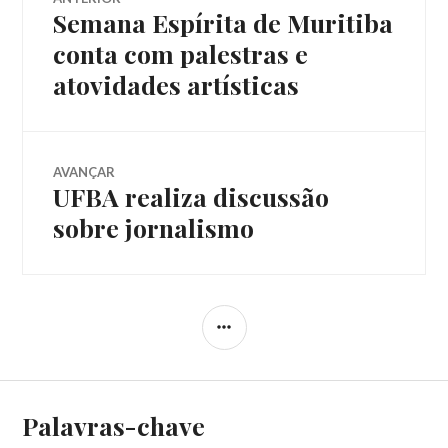
Semana Espírita de Muritiba
Post
de
anterior:
conta com palestras e
atovidades artísticas
Post
AVANÇAR
UFBA realiza discussão
Próximo
post:
sobre jornalismo
LATERAL
Palavras-chave