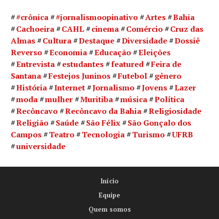
#crônica
#jornalismoopinativo
Artes
Bahia
Cachoeira
CAHL
cinema
Comércio
Cruz das
Almas
Cultura
Destaque
Diversidade
Dossiê
Reverso
Economia
Educação
Eleições
Entrevista
estudantes
featured
Feira de
Santana
Festejos Juninos
Futebol
gênero
História
Internet
Jornalismo
Jovens
Lazer
moda
mulher
Muritiba
música
Política
Recôncavo
Recôncavo da Bahia
Religiosidade
Religião
Saúde
São Félix
São Gonçalo dos
Campos
Teatro
Tecnologia
Turismo
UFRB
universidade
Início
Equipe
Quem somos