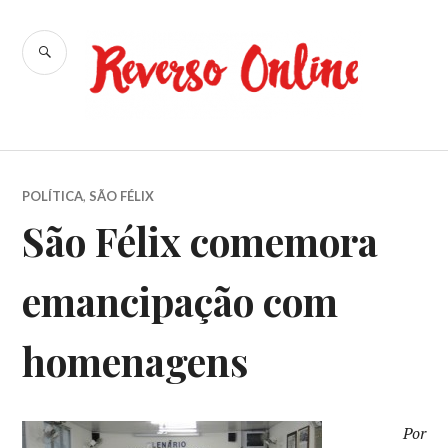
Ir
para
BUSCA
conteúdo
Reverso
Online
POLÍTICA
,
SÃO FÉLIX
São Félix comemora
emancipação com
homenagens
Por