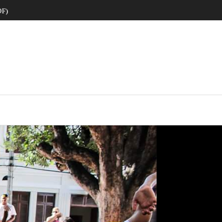
DF)
ne