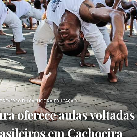
Ê REVERSO EM CACHOEIRA
,
EDUCAÇÃO
ra oferece aulas voltadas
asileiros em Cachoeira