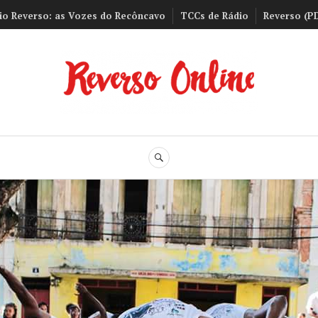
io Reverso: as Vozes do Recôncavo
TCCs de Rádio
Reverso (P
Reverso Onli
BUSCA