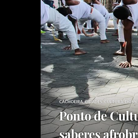
CACHOEIRA
,
CIDADES
,
CULTURA
,
DOSSI
Ponto de Cultu
saberes afrobr