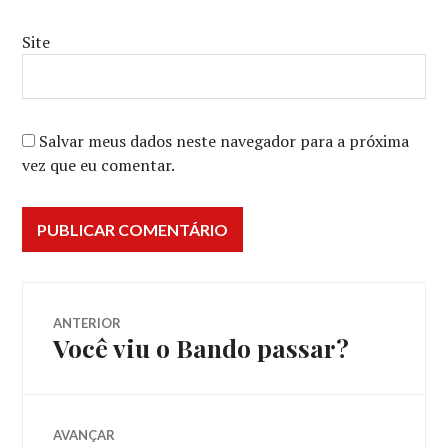
Site
Salvar meus dados neste navegador para a próxima
vez que eu comentar.
Navegação
ANTERIOR
Você viu o Bando passar?
Post
de
anterior:
Post
AVANÇAR