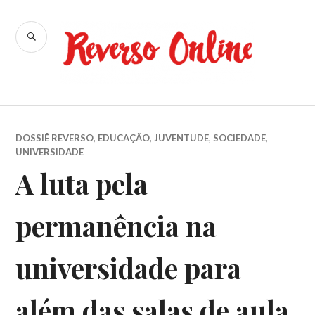
Ir
para
BUSCA
conteúdo
Reverso
Online
DOSSIÊ REVERSO
,
EDUCAÇÃO
,
JUVENTUDE
,
SOCIEDADE
,
UNIVERSIDADE
A luta pela
permanência na
universidade para
além das salas de aula