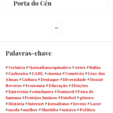
Porta do Céu
Próximo
post:
LATERAL
Palavras-chave
#crônica
#jornalismoopinativo
Artes
Bahia
Cachoeira
CAHL
cinema
Comércio
Cruz das
Almas
Cultura
Destaque
Diversidade
Dossiê
Reverso
Economia
Educação
Eleições
Entrevista
estudantes
featured
Feira de
Santana
Festejos Juninos
Futebol
gênero
História
Internet
Jornalismo
Jovens
Lazer
moda
mulher
Muritiba
música
Política