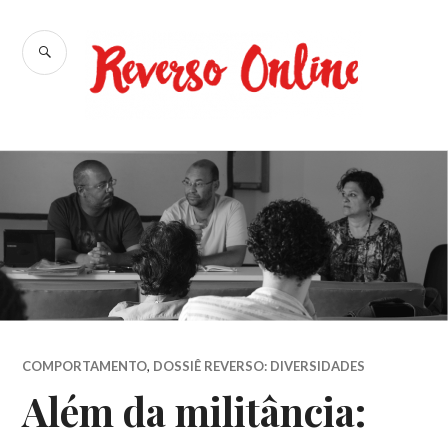
Ir
para
BUSCA
conteúdo
Reverso
Online
COMPORTAMENTO
,
DOSSIÊ REVERSO: DIVERSIDADES
Além da militância: