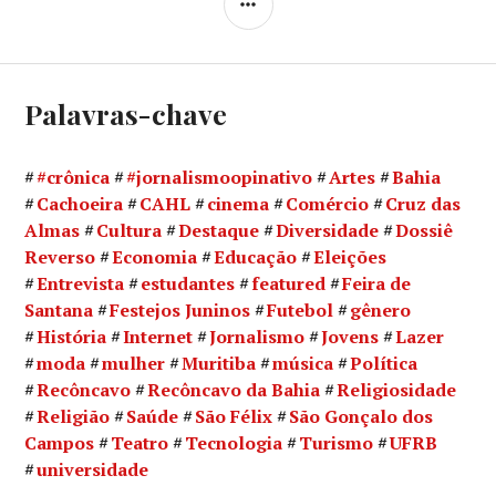
Palavras-chave
#crônica
#jornalismoopinativo
Artes
Bahia
Cachoeira
CAHL
cinema
Comércio
Cruz das
Almas
Cultura
Destaque
Diversidade
Dossiê
Reverso
Economia
Educação
Eleições
Entrevista
estudantes
featured
Feira de
Santana
Festejos Juninos
Futebol
gênero
História
Internet
Jornalismo
Jovens
Lazer
moda
mulher
Muritiba
música
Política
Recôncavo
Recôncavo da Bahia
Religiosidade
Religião
Saúde
São Félix
São Gonçalo dos
Campos
Teatro
Tecnologia
Turismo
UFRB
universidade