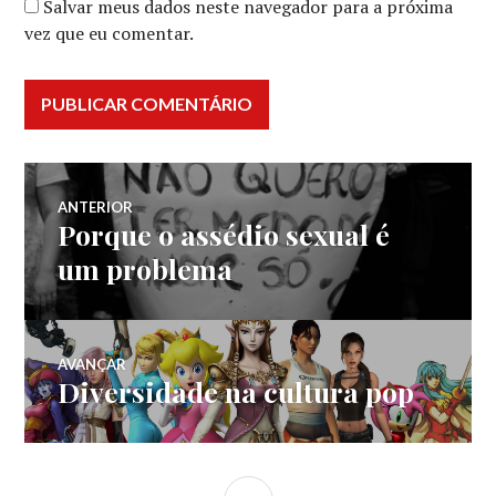
Salvar meus dados neste navegador para a próxima
vez que eu comentar.
Navegação
ANTERIOR
Porque o assédio sexual é
Post
de
anterior:
um problema
Post
AVANÇAR
Diversidade na cultura pop
Próximo
post:
LATERAL