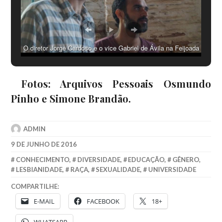
O diretor Jorge Cardoso e o vice Gabriel de Ávila na Feijoada
que Queremos em novembro de 2015. Foto: Assessoria O
CAHL que queremos.
Fotos: Arquivos Pessoais Osmundo
Pinho e Simone Brandão.
ADMIN
9 DE JUNHO DE 2016
CONHECIMENTO
,
DIVERSIDADE
,
EDUCAÇÃO
,
GÊNERO
,
LESBIANIDADE
,
RAÇA
,
SEXUALIDADE
,
UNIVERSIDADE
COMPARTILHE:
E-MAIL
FACEBOOK
18+