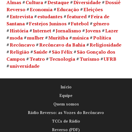
Almas
Cultura
Destaque
Diversidade
Dossiê
Reverso
Economia
Educação
Eleições
Entrevista
estudantes
featured
Feira de
Santana
Festejos Juninos
Futebol
gênero
História
Internet
Jornalismo
Jovens
Lazer
moda
mulher
Muritiba
música
Política
Recôncavo
Recôncavo da Bahia
Religiosidade
Religião
Saúde
São Félix
São Gonçalo dos
Campos
Teatro
Tecnologia
Turismo
UFRB
universidade
Início
Equipe
Quem somos
Rádio Reverso: as Vozes do Recôncavo
TCCs de Rádio
Reverso (PDF)