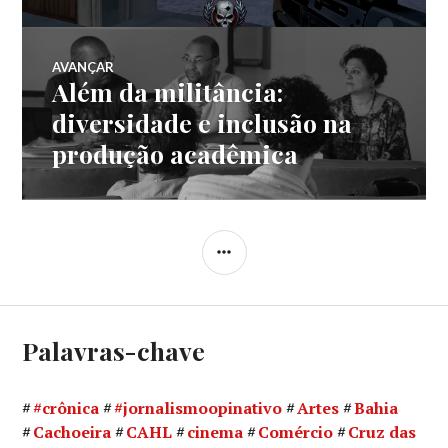
Post
AVANÇAR
Além da militância:
Próximo
post:
diversidade e inclusão na
produção acadêmica
LATERAL
Palavras-chave
#crônica
#jornalismoopinativo
Artes
Bahia
Cachoeira
CAHL
cinema
Comércio
Cruz das