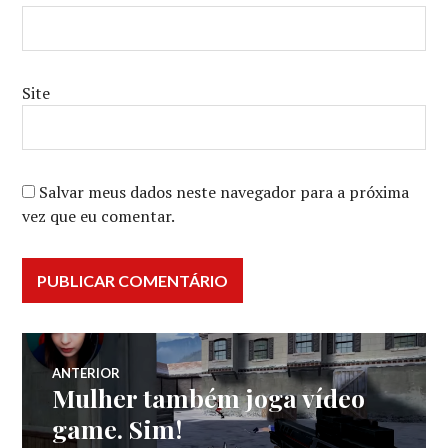
Site
Salvar meus dados neste navegador para a próxima
vez que eu comentar.
Navegação
ANTERIOR
Mulher também joga vídeo
Post
de
anterior:
game. Sim!