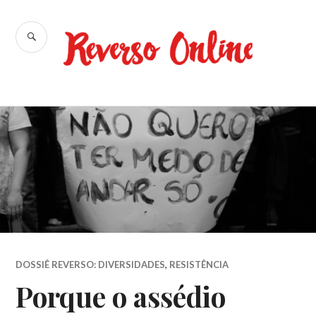
Ir
para
BUSCA
conteúdo
Reverso
Online
DOSSIÊ REVERSO: DIVERSIDADES
,
RESISTÊNCIA
Porque o assédio