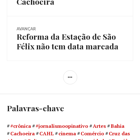
Cachoeira
AVANÇAR
Reforma da Estação de São
Próximo
post:
Félix não tem data marcada
LATERAL
Palavras-chave
#crônica
#jornalismoopinativo
Artes
Bahia
Cachoeira
CAHL
cinema
Comércio
Cruz das