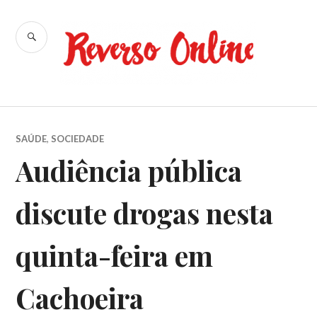
Ir
para
BUSCA
conteúdo
Reverso
Online
SAÚDE
,
SOCIEDADE
Audiência pública
discute drogas nesta
quinta-feira em
Cachoeira