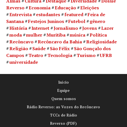
Almas
Cultura
Destaque
Diversidade
Dossiê
Reverso
Economia
Educação
Eleições
Entrevista
estudantes
featured
Feira de
Santana
Festejos Juninos
Futebol
gênero
História
Internet
Jornalismo
Jovens
Lazer
moda
mulher
Muritiba
música
Política
Recôncavo
Recôncavo da Bahia
Religiosidade
Religião
Saúde
São Félix
São Gonçalo dos
Campos
Teatro
Tecnologia
Turismo
UFRB
universidade
Início
Equipe
Quem somos
Rádio Reverso: as Vozes do Recôncavo
TCCs de Rádio
Reverso (PDF)