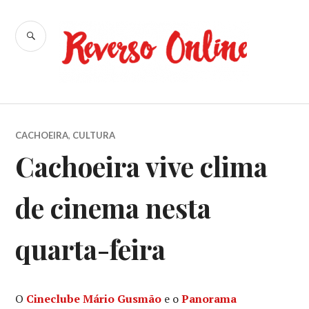
Ir
para
BUSCA
conteúdo
Reverso
Online
CACHOEIRA
,
CULTURA
Cachoeira vive clima
de cinema nesta
quarta-feira
O
Cineclube Mário Gusmão
e o
Panorama