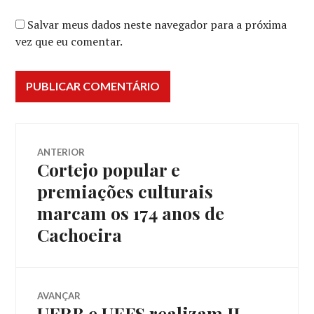
Salvar meus dados neste navegador para a próxima
vez que eu comentar.
Navegação
ANTERIOR
Cortejo popular e
Post
de
anterior:
premiações culturais
marcam os 174 anos de
Post
Cachoeira
AVANÇAR
UFRB e UEFS realizam II
Próximo