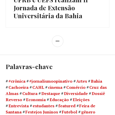
post:
Jornada de Extensão
Universitária da Bahia
LATERAL
Palavras-chave
#crônica
#jornalismoopinativo
Artes
Bahia
Cachoeira
CAHL
cinema
Comércio
Cruz das
Almas
Cultura
Destaque
Diversidade
Dossiê
Reverso
Economia
Educação
Eleições
Entrevista
estudantes
featured
Feira de
Santana
Festejos Juninos
Futebol
gênero