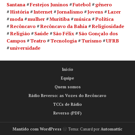
Santana
Festejos Juninos
Futebol
gênero
História
Internet
Jornalismo
Jovens
Lazer
moda
mulher
Muritiba
música
Política
Recôncavo
Recôncavo da Bahia
Religiosidade
Religião
Saúde
São Félix
São Gonçalo dos
Campos
Teatro
Tecnologia
Turismo
UFRB
universidade
Início
Equipe
Quem somos
Rádio Reverso: as Vozes do Recôncavo
TCCs de Rádio
Reverso (PDF)
Mantido com WordPress
Tema: Canard por
Automattic