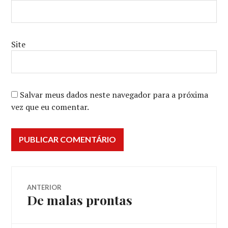
Site
Salvar meus dados neste navegador para a próxima
vez que eu comentar.
Navegação
ANTERIOR
De malas prontas
Post
de
anterior: