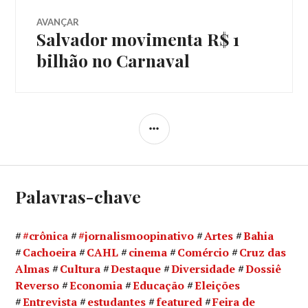
Post
AVANÇAR
Salvador movimenta R$ 1
Próximo
post:
bilhão no Carnaval
LATERAL
Palavras-chave
#crônica
#jornalismoopinativo
Artes
Bahia
Cachoeira
CAHL
cinema
Comércio
Cruz das
Almas
Cultura
Destaque
Diversidade
Dossiê
Reverso
Economia
Educação
Eleições
Entrevista
estudantes
featured
Feira de