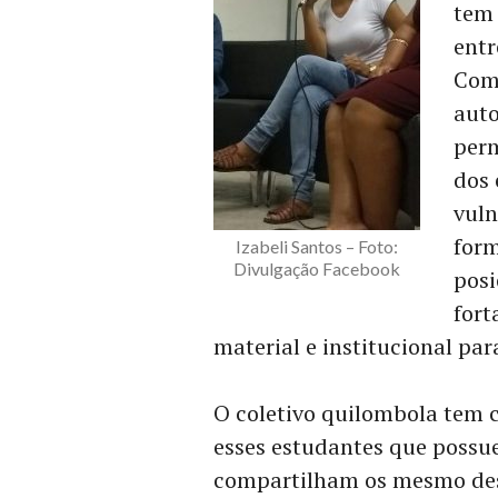
tem 
entr
Com
auto
per
dos 
vuln
form
Izabeli Santos – Foto:
Divulgação Facebook
posi
fort
material e institucional pa
O coletivo quilombola tem c
esses estudantes que possu
compartilham os mesmo desa