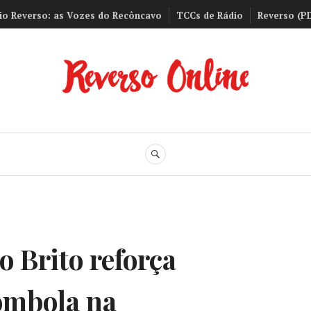
io Reverso: as Vozes do Recôncavo
TCCs de Rádio
Reverso (P
Reverso Onli
BUSCA
o Brito reforça
ombola na