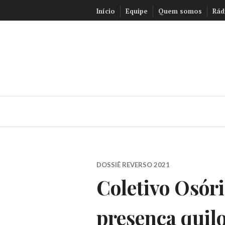
Ir
Início
Equipe
Quem somos
Rád
para
conteúdo
DOSSIÊ REVERSO 2021
Coletivo Osóri
presença quil