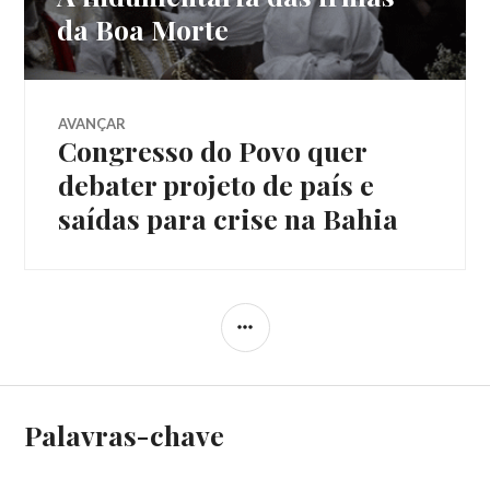
de
anterior:
da Boa Morte
Post
AVANÇAR
Congresso do Povo quer
Próximo
post:
debater projeto de país e
saídas para crise na Bahia
LATERAL
Palavras-chave