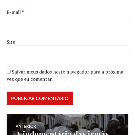
E-mail
*
Site
Salvar meus dados neste navegador para a próxima
vez que eu comentar.
Navegação
ANTERIOR
A indumentária das irmãs
Post