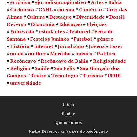
#crônica
#jornalismoopinativo
Artes
Bahia
Cachoeira
CAHL
cinema
Comércio
Cruz das
Almas
Cultura
Destaque
Diversidade
Dossiê
Reverso
Economia
Educação
Eleições
Entrevista
estudantes
featured
Feira de
Santana
Festejos Juninos
Futebol
gênero
História
Internet
Jornalismo
Jovens
Lazer
moda
mulher
Muritiba
música
Política
Recôncavo
Recôncavo da Bahia
Religiosidade
Religião
Saúde
São Félix
São Gonçalo dos
Campos
Teatro
Tecnologia
Turismo
UFRB
universidade
Início
Equipe
Quem somos
Rádio Reverso: as Vozes do Recôncavo