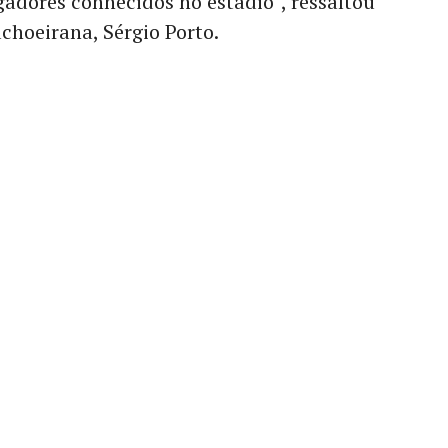
ogadores conhecidos no estádio”, ressaltou
choeirana, Sérgio Porto.