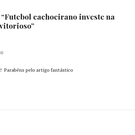
 “
Futebol cachoeirano investe na
vitorioso
”
40
! Parabéns pelo artigo fantástico