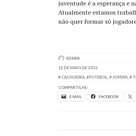
juventude é a esperança e n
Atualmente estamos trabalh
não quer formar só jogadore
ADMIN
12 DE MAIO DE 2015
CACHOEIRA
,
FUTEBOL
,
JOVENS
,
T
COMPARTILHE:
E-MAIL
FACEBOOK