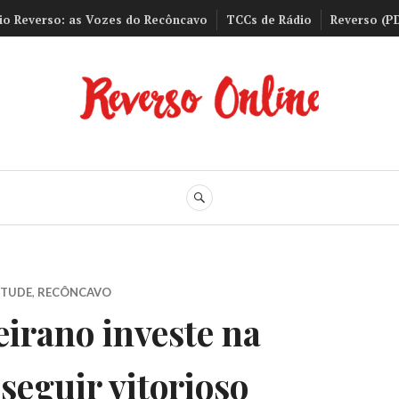
io Reverso: as Vozes do Recôncavo
TCCs de Rádio
Reverso (P
Reverso Onli
BUSCA
NTUDE
,
RECÔNCAVO
eirano investe na
seguir vitorioso