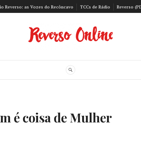
io Reverso: as Vozes do Recôncavo
TCCs de Rádio
Reverso (P
Reverso Onli
BUSCA
m é coisa de Mulher